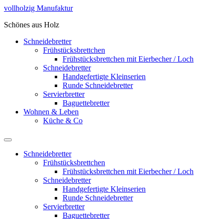
Zum
vollholzig Manufaktur
Inhalt
Schönes aus Holz
springen
Schneidebretter
Frühstücksbrettchen
Frühstücksbrettchen mit Eierbecher / Loch
Schneidebretter
Handgefertigte Kleinserien
Runde Schneidebretter
Servierbretter
Baguettebretter
Wohnen & Leben
Küche & Co
Schneidebretter
Frühstücksbrettchen
Frühstücksbrettchen mit Eierbecher / Loch
Schneidebretter
Handgefertigte Kleinserien
Runde Schneidebretter
Servierbretter
Baguettebretter