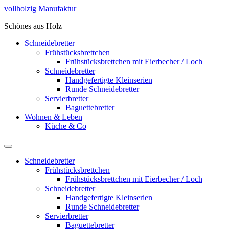
Zum
vollholzig Manufaktur
Inhalt
Schönes aus Holz
springen
Schneidebretter
Frühstücksbrettchen
Frühstücksbrettchen mit Eierbecher / Loch
Schneidebretter
Handgefertigte Kleinserien
Runde Schneidebretter
Servierbretter
Baguettebretter
Wohnen & Leben
Küche & Co
Schneidebretter
Frühstücksbrettchen
Frühstücksbrettchen mit Eierbecher / Loch
Schneidebretter
Handgefertigte Kleinserien
Runde Schneidebretter
Servierbretter
Baguettebretter