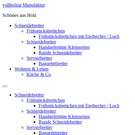
Zum
vollholzig Manufaktur
Inhalt
Schönes aus Holz
springen
Schneidebretter
Frühstücksbrettchen
Frühstücksbrettchen mit Eierbecher / Loch
Schneidebretter
Handgefertigte Kleinserien
Runde Schneidebretter
Servierbretter
Baguettebretter
Wohnen & Leben
Küche & Co
Schneidebretter
Frühstücksbrettchen
Frühstücksbrettchen mit Eierbecher / Loch
Schneidebretter
Handgefertigte Kleinserien
Runde Schneidebretter
Servierbretter
Baguettebretter