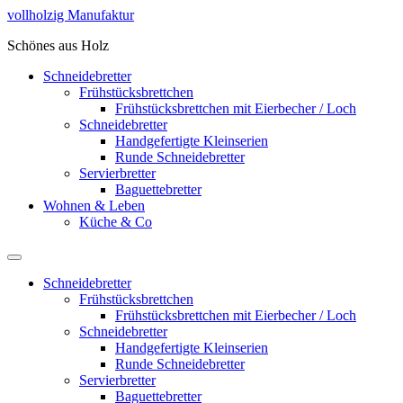
Zum
vollholzig Manufaktur
Inhalt
Schönes aus Holz
springen
Schneidebretter
Frühstücksbrettchen
Frühstücksbrettchen mit Eierbecher / Loch
Schneidebretter
Handgefertigte Kleinserien
Runde Schneidebretter
Servierbretter
Baguettebretter
Wohnen & Leben
Küche & Co
Schneidebretter
Frühstücksbrettchen
Frühstücksbrettchen mit Eierbecher / Loch
Schneidebretter
Handgefertigte Kleinserien
Runde Schneidebretter
Servierbretter
Baguettebretter