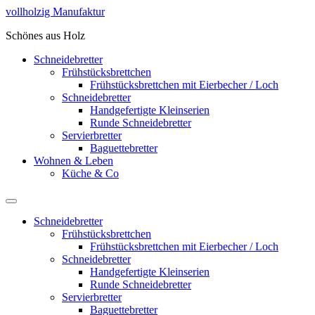
Zum
vollholzig Manufaktur
Inhalt
Schönes aus Holz
springen
Schneidebretter
Frühstücksbrettchen
Frühstücksbrettchen mit Eierbecher / Loch
Schneidebretter
Handgefertigte Kleinserien
Runde Schneidebretter
Servierbretter
Baguettebretter
Wohnen & Leben
Küche & Co
Schneidebretter
Frühstücksbrettchen
Frühstücksbrettchen mit Eierbecher / Loch
Schneidebretter
Handgefertigte Kleinserien
Runde Schneidebretter
Servierbretter
Baguettebretter