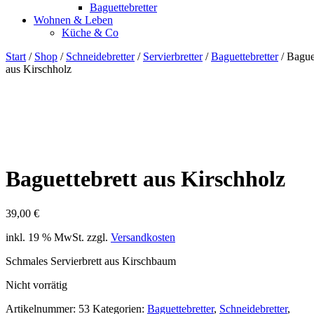
Baguettebretter
Wohnen & Leben
Küche & Co
Start
/
Shop
/
Schneidebretter
/
Servierbretter
/
Baguettebretter
/ Bague
aus Kirschholz
Baguettebrett aus Kirschholz
39,00
€
inkl. 19 % MwSt.
zzgl.
Versandkosten
Schmales Servierbrett aus Kirschbaum
Nicht vorrätig
Artikelnummer:
53
Kategorien:
Baguettebretter
,
Schneidebretter
,