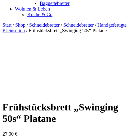
Baguettebretter
Wohnen & Leben
Küche & Co
Start
/
Shop
/
Schneidebretter
/
Schneidebretter
/
Handgefertigte
Kleinserien
/ Frühstücksbrett „Swinging 50s“ Platane
Frühstücksbrett „Swinging
50s“ Platane
27,00
€