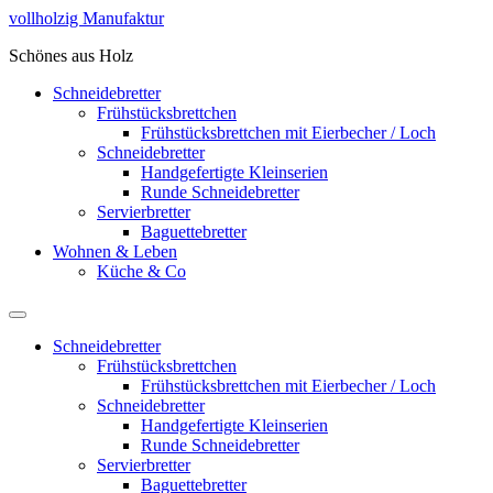
Zum
vollholzig Manufaktur
Inhalt
Schönes aus Holz
springen
Schneidebretter
Frühstücksbrettchen
Frühstücksbrettchen mit Eierbecher / Loch
Schneidebretter
Handgefertigte Kleinserien
Runde Schneidebretter
Servierbretter
Baguettebretter
Wohnen & Leben
Küche & Co
Schneidebretter
Frühstücksbrettchen
Frühstücksbrettchen mit Eierbecher / Loch
Schneidebretter
Handgefertigte Kleinserien
Runde Schneidebretter
Servierbretter
Baguettebretter